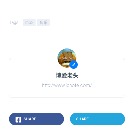
Tags:
mp3
音乐
博爱老头
http://www.icnote.com/
SHARE
SHARE