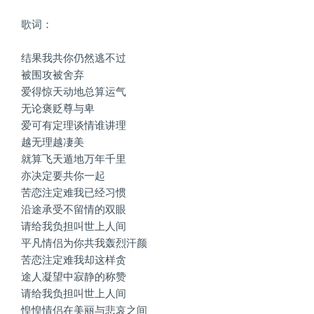
歌词：
结果我共你仍然逃不过
被围攻被舍弃
爱得惊天动地总算运气
无论褒贬尊与卑
爱可有定理谈情谁讲理
越无理越凄美
就算飞天遁地万年千里
亦决定要共你一起
苦恋注定难我已经习惯
沿途承受不留情的双眼
请给我负担叫世上人间
平凡情侣为你共我轰烈汗颜
苦恋注定难我却这样贪
途人凝望中寂静的称赞
请给我负担叫世上人间
惶惶情侣在美丽与悲哀之间