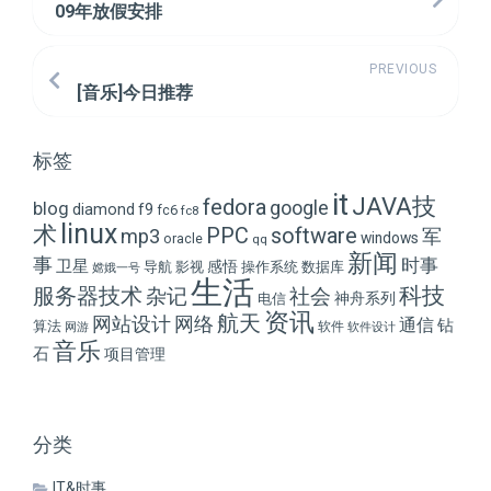
09年放假安排
PREVIOUS
[音乐]今日推荐
标签
it
JAVA技
fedora
google
blog
diamond
f9
fc6
fc8
linux
术
PPC
software
mp3
军
windows
oracle
qq
新闻
事
时事
卫星
感悟
导航
影视
操作系统
数据库
嫦娥一号
生活
科技
服务器技术
杂记
社会
神舟系列
电信
资讯
航天
网站设计
网络
通信
钻
算法
软件
网游
软件设计
音乐
石
项目管理
分类
IT&时事