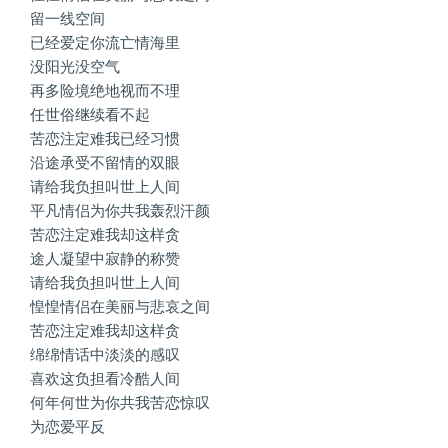
留一线空间
已经爱定你流亡情海里
没阳光没空气
再多险境绝地视而不理
任世俗继续看不起
苦恋注定难我已经习惯
沿途承受不留情的双眼
请给我负担叫世上人间
平凡情侣为你共我轰烈汗颜
苦恋注定难我却这样贪
途人凝望中寂静的称赞
请给我负担叫世上人间
惶惶情侣在美丽与悲哀之间
苦恋注定难我却这样贪
绵绵情话中淡淡的感叹
喜欢这负担看冷酷人间
何年何世为你共我苦恋惊叹
为恋爱平反