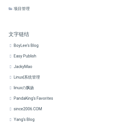
项目管理
文字链结
BoyLee's Blog
Easy Publish
JackyMao
Linux|系统管理
linuxの飘扬
PandaKing's Favorites
since2006.COM
Yang's Blog